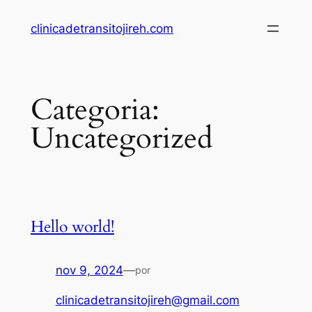
Pular
clinicadetransitojireh.com
para
o
conteúdo
Categoria:
Uncategorized
Hello world!
nov 9, 2024
—
por
clinicadetransitojireh@gmail.com